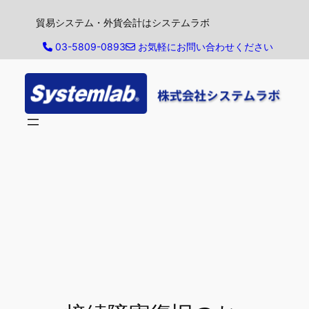
内
貿易システム・外貨会計はシステムラボ
容
を
03-5809-0893
お気軽にお問い合わせください
ス
キ
ッ
プ