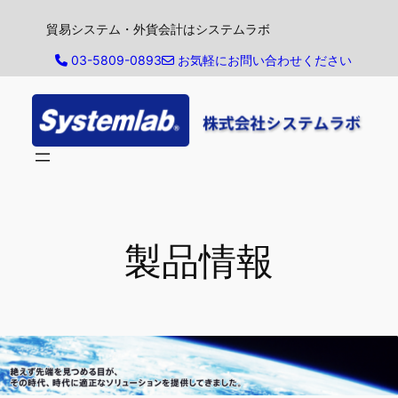
内
貿易システム・外貨会計はシステムラボ
容
を
03-5809-0893
お気軽にお問い合わせください
ス
キ
ッ
プ
製品情報