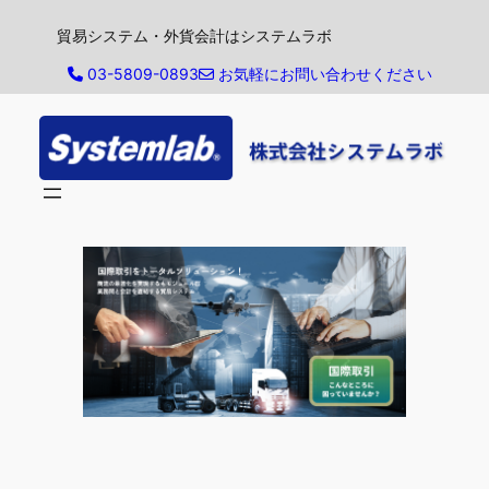
内
貿易システム・外貨会計はシステムラボ
容
を
03-5809-0893
お気軽にお問い合わせください
ス
キ
ッ
プ